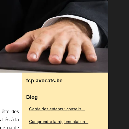
fcp-avocats.be
Blog
Garde des enfants : conseils...
n-être des
 liés à la
Comprendre la réglementation...
 de garde