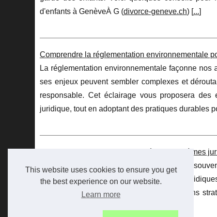
d'enfants à GenèveÀ G (
divorce-geneve.ch
) [
...
]
Comprendre la réglementation environnementale po
La réglementation environnementale façonne nos act
ses enjeux peuvent sembler complexes et déroutant
responsable. Cet éclairage vous proposera des e
juridique, tout en adoptant des pratiques durables po
Trouvez des solutions efficaces à vos problèmes ju
Naviguer dans les méandres du droit peut souven
This website uses cookies to ensure you get
professionnel, faire face à des questions juridiq
the best experience on our website.
aussi une capacité à envisager des solutions strat
Learn more
Genève
, prête à vous a [
...
]