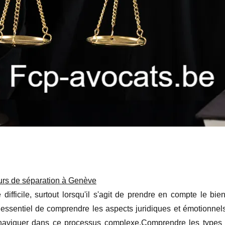
ours de séparation à Genève
ifficile, surtout lorsqu'il s'agit de prendre en compte le bie
 essentiel de comprendre les aspects juridiques et émotionnels
r naviguer dans ce processus complexe.Comprendre les types