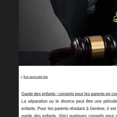
fcp-avocats.be
Garde des enfants : conseils pour les parents en c
La séparation ou le divorce peut être une période d
enfants. Pour les parents résidant à Genève, il est
garde des enfants. Voici quelques conseils pou