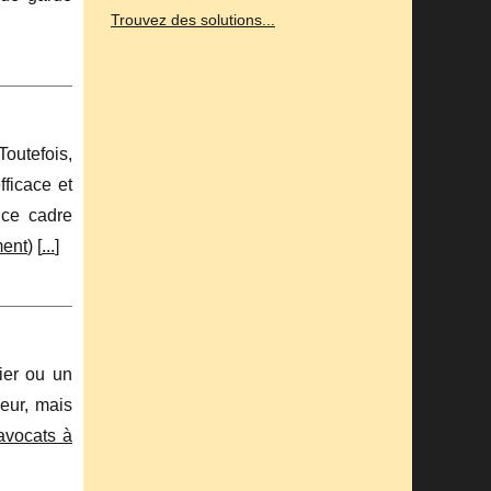
Trouvez des solutions...
Toutefois,
ficace et
 ce cadre
ment
) [
...
]
ier ou un
eur, mais
avocats à